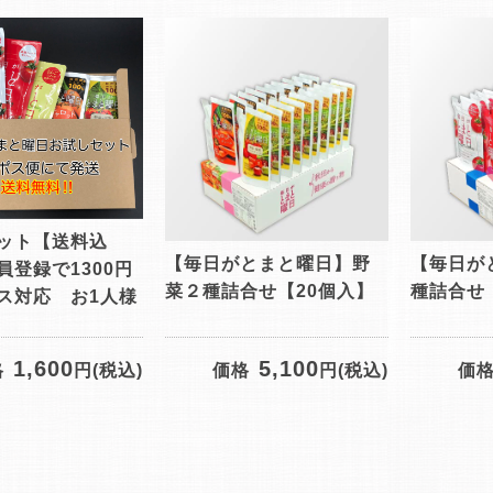
ット【送料込
【毎日がとまと曜日】野
【毎日が
員登録で1300円
菜２種詰合せ【20個入】
種詰合せ
ス対応 お1人様
1,600
5,100
格
円(税込)
価格
円(税込)
価