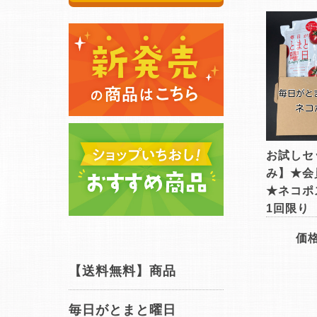
お試しセ
み】★会
★ネコポ
1回限り
価
【送料無料】商品
毎日がとまと曜日