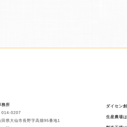
事務所
ダイセン
014-0207
生産農場
秋田県大仙市長野字高畑95番地1